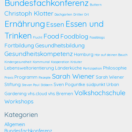
Bundesfachkonferenz
Buttern
Christoph Klotter
Dachgarten
Dritter Ort
Ernährung
Essen und
Essen
Trinken
Food
Foodblog
Flucht
Foodblogs
Fortbildung
Gesundheitsbildung
Gesundheitskompetenz
Hamburg
Hör auf deinen Bauch
Kindergesundheit
Kommunal
Kooperation
Kräuter
Lebensweltorientierung
Länderküche
Philosophie
Partizipation
Sarah Wiener
Programm
Sarah Wiener
Praxis
Rezepte
Stiftung
Sven Poguntke
südpunkt
Urban
Stevan Paul
Stöbern
Volkshochschule
Gardening
vhs.cloud
vhs Bremen
Workshops
Kategorien
Allgemein
Bundesfachkonferenz