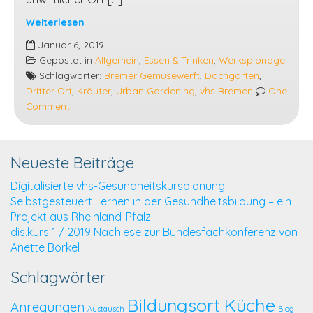
Weiterlesen
Urban
Januar 6, 2019
Gardening
Gepostet in
Allgemein
,
Essen & Trinken
,
Werkspionage
auf
Schlagwörter:
Bremer Gemüsewerft
,
Dachgarten
,
dem
Dritter Ort
,
Kräuter
,
Urban Gardening
,
vhs Bremen
One
Dach
Comment
der
Bremer
vhs
Neueste Beiträge
–
ein
Digitalisierte vhs-Gesundheitskursplanung
Dachgarten
Selbstgesteuert Lernen in der Gesundheitsbildung – ein
in
Projekt aus Rheinland-Pfalz
40
dis.kurs 1 / 2019 Nachlese zur Bundesfachkonferenz von
Metern
Anette Borkel
Höhe
Schlagwörter
Bildungsort Küche
Anregungen
Austausch
Blog