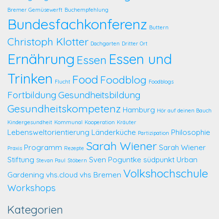
Bremer Gemüsewerft
Buchempfehlung
Bundesfachkonferenz
Buttern
Christoph Klotter
Dachgarten
Dritter Ort
Ernährung
Essen und
Essen
Trinken
Food
Foodblog
Flucht
Foodblogs
Fortbildung
Gesundheitsbildung
Gesundheitskompetenz
Hamburg
Hör auf deinen Bauch
Kindergesundheit
Kommunal
Kooperation
Kräuter
Lebensweltorientierung
Länderküche
Philosophie
Partizipation
Sarah Wiener
Programm
Sarah Wiener
Praxis
Rezepte
Stiftung
Sven Poguntke
südpunkt
Urban
Stevan Paul
Stöbern
Volkshochschule
Gardening
vhs.cloud
vhs Bremen
Workshops
Kategorien