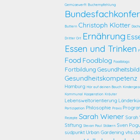
Gemüsewerft
Buchempfehlung
Bundesfachkonfer
Christoph Klotter
Buttern
Dach
Ernährung
Ess
Dritter Ort
Essen und Trinken
F
Food
Foodblog
Foodblogs
Fortbildung
Gesundheitsbil
Gesundheitskompetenz
Hamburg
Hör auf deinen Bauch
Kinderges
Kommunal
Kooperation
Kräuter
Lebensweltorientierung
Länderkü
Philosophie
Progr
Partizipation
Praxis
Sarah Wiener
Sarah
Rezepte
Stiftung
Sven Pog
Stevan Paul
Stöbern
südpunkt
Urban Gardening
vhs.cl