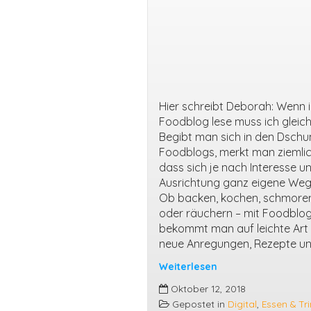
Hier schreibt Deborah: Wenn i
Foodblog lese muss ich gleic
Begibt man sich in den Dschu
Foodblogs, merkt man ziemlich
dass sich je nach Interesse u
Ausrichtung ganz eigene Weg
Ob backen, kochen, schmoren,
oder räuchern – mit Foodblo
bekommt man auf leichte Art v
neue Anregungen, Rezepte un
Weiterlesen
Foodblogs
Oktober 12, 2018
–
Gepostet in
Digital
,
Essen & Tr