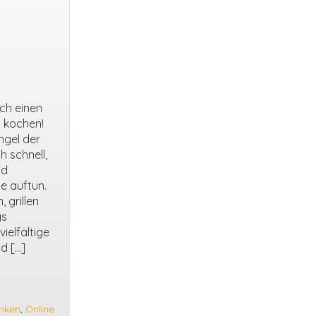
ch einen
h kochen!
ngel der
 schnell,
nd
e auftun.
 grillen
gs
ielfältige
d […]
inken
,
Online