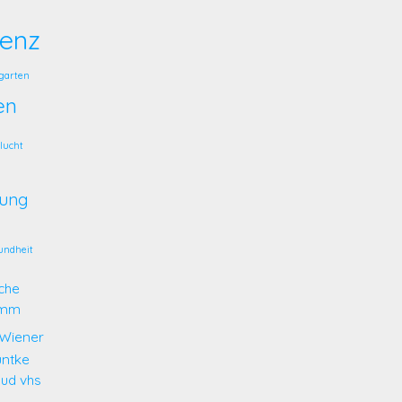
enz
garten
en
lucht
dung
undheit
che
amm
 Wiener
untke
oud
vhs