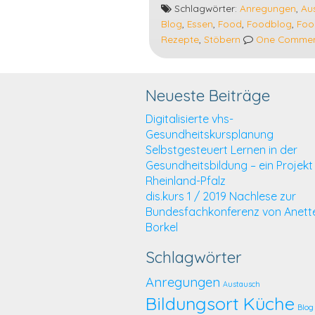
gut
Schlagwörter:
Anregungen
,
Au
aufgehoben
Blog
,
Essen
,
Food
,
Foodblog
,
Foo
zwischen
Rezepte
,
Stöbern
One Comme
Genussliebhabern
und
Kochverrückten
Neueste Beiträge
Digitalisierte vhs-
Gesundheitskursplanung
Selbstgesteuert Lernen in der
Gesundheitsbildung – ein Projekt
Rheinland-Pfalz
dis.kurs 1 / 2019 Nachlese zur
Bundesfachkonferenz von Anett
Borkel
Schlagwörter
Anregungen
Austausch
Bildungsort Küche
Blog